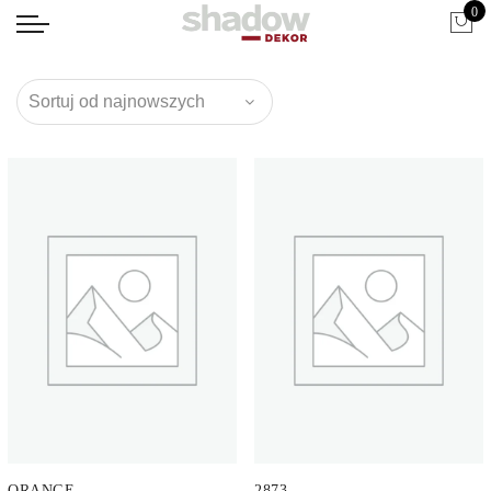
0
ORANGE
2873