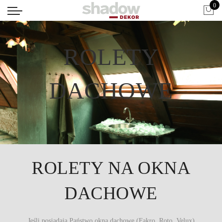
0
ROLETY
DACHOWE
ROLETY NA OKNA
DACHOWE
Jeśli posiadają Państwo okna dachowe (Fakro, Roto, Velux)