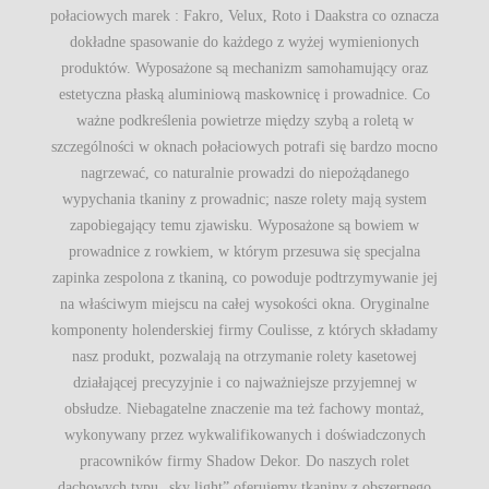
połaciowych marek : Fakro, Velux, Roto i Daakstra co oznacza
dokładne spasowanie do każdego z wyżej wymienionych
produktów. Wyposażone są mechanizm samohamujący oraz
estetyczna płaską aluminiową maskownicę i prowadnice. Co
ważne podkreślenia powietrze między szybą a roletą w
szczególności w oknach połaciowych potrafi się bardzo mocno
nagrzewać, co naturalnie prowadzi do niepożądanego
wypychania tkaniny z prowadnic; nasze rolety mają system
zapobiegający temu zjawisku. Wyposażone są bowiem w
prowadnice z rowkiem, w którym przesuwa się specjalna
zapinka zespolona z tkaniną, co powoduje podtrzymywanie jej
na właściwym miejscu na całej wysokości okna. Oryginalne
komponenty holenderskiej firmy Coulisse, z których składamy
nasz produkt, pozwalają na otrzymanie rolety kasetowej
działającej precyzyjnie i co najważniejsze przyjemnej w
obsłudze. Niebagatelne znaczenie ma też fachowy montaż,
wykonywany przez wykwalifikowanych i doświadczonych
pracowników firmy Shadow Dekor. Do naszych rolet
dachowych typu „sky light” oferujemy tkaniny z obszernego