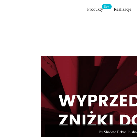
Produkty
Realizacje
By
Shadow Dekor
In
sha